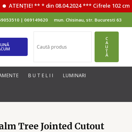
ATENȚIE! ** * din 08.04.2024 *** Cifrele 102 cm 
69053510 | 069149620
mun. Chisinau, str. Bucuresti 63
Поиск
C
A
SUNĂ
U
ACUM
T
Ă
IPAMENTE
B U T E L I I
LUMINARI
alm Tree Jointed Cutout