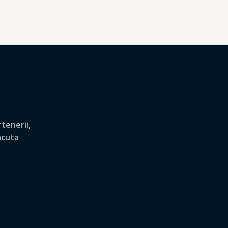
tenerii,
lacuta
.