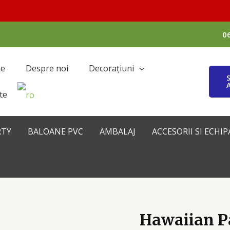
0
se
Despre noi
Decorațiuni
te
RTY
BALOANE PVC
AMBALAJ
ACCESORII SI ECH
Hawaiian P