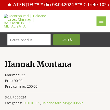
ATENȚIE! ** * din 08.04.2024 *** Cifrele 102 
Перейти
к
содержимому
MAI
MEN
Поиск
CAUTĂ
Hannah Montana
Marimea: 22
Pret: 90.00
Pret cu heliu: 200.00
SKU:
P000024
Categories:
B U B B L E S
,
Baloane folie
,
Single Bubble