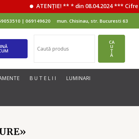
ATENȚIE! ** * din 08.04.2024 *** Cifrele 
69053510 | 069149620
mun. Chisinau, str. Bucuresti 63
Поиск
CA
UNĂ
U
CUM
T
Ă
IPAMENTE
B U T E L I I
LUMINARI
PURE»