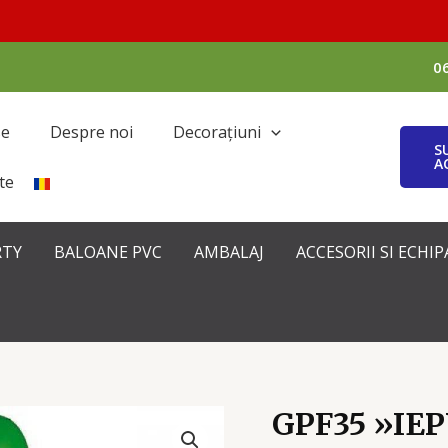
0
se
Despre noi
Decorațiuni
S
A
te
RTY
BALOANE PVC
AMBALAJ
ACCESORII SI ECH
GPF35 »IE