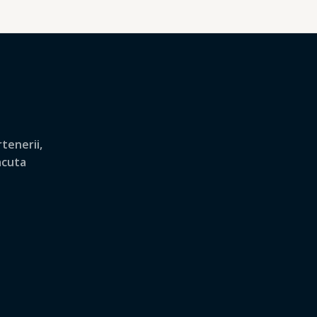
tenerii,
lacuta
.