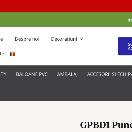
0
se
Despre noi
Decorațiuni
S
A
te
RTY
BALOANE PVC
AMBALAJ
ACCESORII SI ECH
GPBD1 Punc