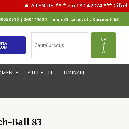
ATENȚIE! ** * din 08.04.2024 *** Cifrele
69053510 | 069149620
mun. Chisinau, str. Bucuresti 63
Поиск
CA
UNĂ
U
CUM
T
Ă
IPAMENTE
B U T E L I I
LUMINARI
h-Ball 83