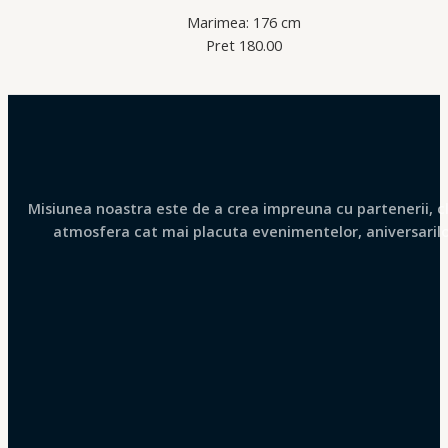
Marimea: 176 cm
Pret 180.00
Misiunea noastra este de a crea impreuna cu partenerii, clie
atmosfera cat mai placuta evenimentelor, aniversarilor 