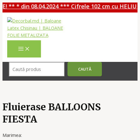
 ** * din 08.04.2024 *** Cifrele 102 cm cu HELIU -
Перейти
к
содержимому
MAIN
MENU
Поиск
CAUTĂ
Fluierase BALLOONS
FIESTA
Marimea: