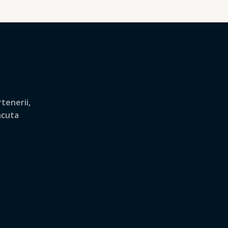
tenerii,
lacuta
.