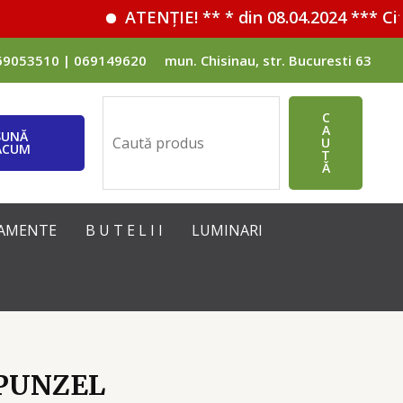
ATENȚIE! ** * din 08.04.2024 *** Cifr
69053510 | 069149620
mun. Chisinau, str. Bucuresti 63
Поиск
C
A
SUNĂ
U
ACUM
T
Ă
IPAMENTE
B U T E L I I
LUMINARI
APUNZEL