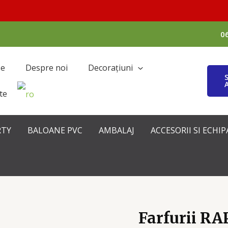
0
se
Despre noi
Decorațiuni
te
RTY
BALOANE PVC
AMBALAJ
ACCESORII SI ECH
Farfurii R