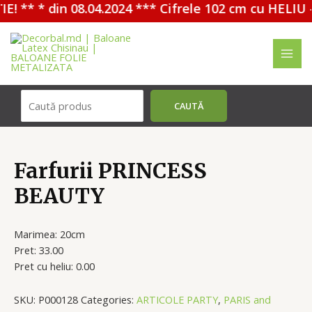
! ** * din 08.04.2024 *** Cifrele 102 cm cu HELIU -
Перейти
к
содержимому
MAI
ME
Поиск
CAUTĂ
Farfurii PRINCESS
BEAUTY
Marimea: 20cm
Pret: 33.00
Pret cu heliu: 0.00
SKU:
P000128
Categories:
ARTICOLE PARTY
,
PARIS and