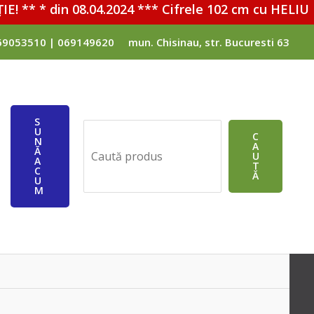
** * din 08.04.2024 *** Cifrele 102 cm cu HELIU - 3
69053510 | 069149620
mun. Chisinau, str. Bucuresti 63
S
U
Поиск
C
N
A
Ă
ЛЮЧАТЕЛЬ
U
A
T
C
Ă
U
M