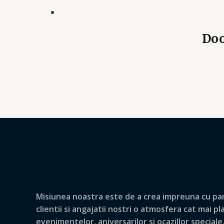
Doo
Misiunea noastra este de a crea impreuna cu par
clientii si angajatii nostri o atmosfera cat mai p
evenimentelor, aniversarilor si ocazillor speciale