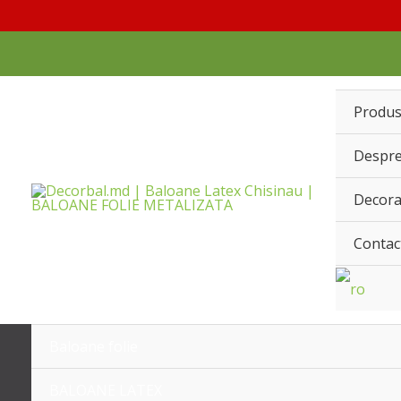
Перейти
к
содержимому
Produ
Despre
Decora
Contac
Baloane folie
BALOANE LATEX