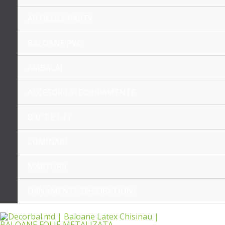
ARTICOLE PARTY
BALOANE PVC
AMBALAJ
ACCESORII SI ECHIPAMENTE
B U T E L I I
LUMINARI
MARTURII
ORNAMENTE DECORATIUNI