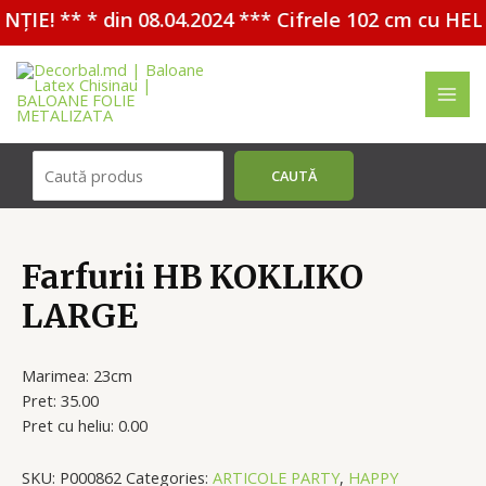
ȚIE! ** * din 08.04.2024 *** Cifrele 102 cm cu HELI
Перейти
к
содержимому
MAI
ME
Поиск
CAUTĂ
Farfurii HB KOKLIKO
LARGE
Marimea: 23cm
Pret: 35.00
Pret cu heliu: 0.00
SKU:
P000862
Categories:
ARTICOLE PARTY
,
HAPPY