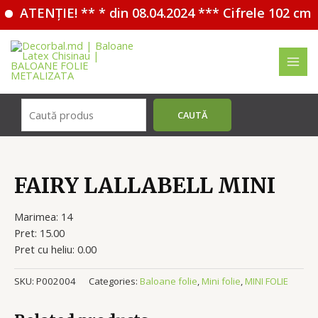
ATENȚIE! ** * din 08.04.2024 *** Cifrele 102 cm 
Перейти
к
содержимому
MAI
MEN
Поиск
CAUTĂ
FAIRY LALLABELL MINI
Marimea: 14
Pret: 15.00
Pret cu heliu: 0.00
SKU:
P002004
Categories:
Baloane folie
,
Mini folie
,
MINI FOLIE