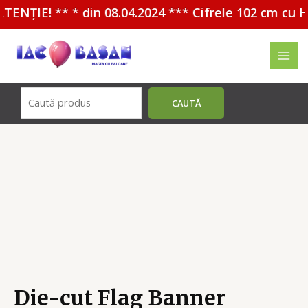
ENȚIE! ** * din 08.04.2024 *** Cifrele 102 cm cu HE
Перейти
к
MAI
содержимому
MEN
Поиск
CAUTĂ
Die-cut Flag Banner