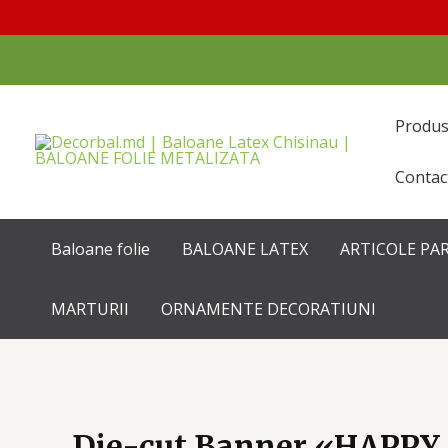
Перейти
к
содержимому
Produ
Contac
Baloane folie
BALOANE LATEX
ARTICOLE PA
MARTURII
ORNAMENTE DECORATIUNI
Die-cut Banner «HAPPY