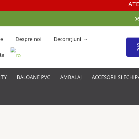
ATENȚI
0
se
Despre noi
Decorațiuni
te
RTY
BALOANE PVC
AMBALAJ
ACCESORII SI ECH