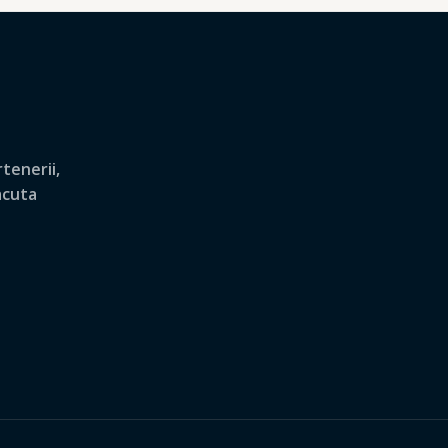
tenerii,
lacuta
.