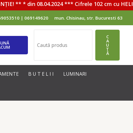
E! ** * din 08.04.2024 *** Cifrele 102 cm cu HELIU 
69053510 | 069149620
mun. Chisinau, str. Bucuresti 63
Поиск
C
A
SUNĂ
U
ACUM
T
Ă
IPAMENTE
B U T E L I I
LUMINARI