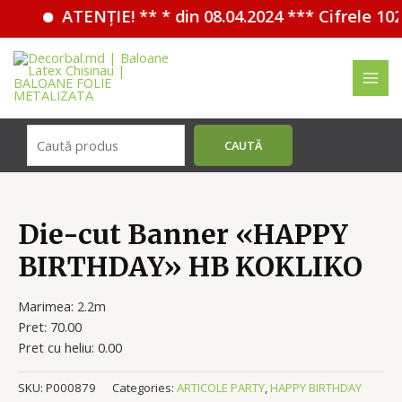
ATENȚIE! ** * din 08.04.2024 *** Cifrele 10
Перейти
к
содержимому
MAI
MEN
Поиск
CAUTĂ
Die-cut Banner «HAPPY
BIRTHDAY» HB KOKLIKO
Marimea: 2.2m
Pret: 70.00
Pret cu heliu: 0.00
SKU:
P000879
Categories:
ARTICOLE PARTY
,
HAPPY BIRTHDAY