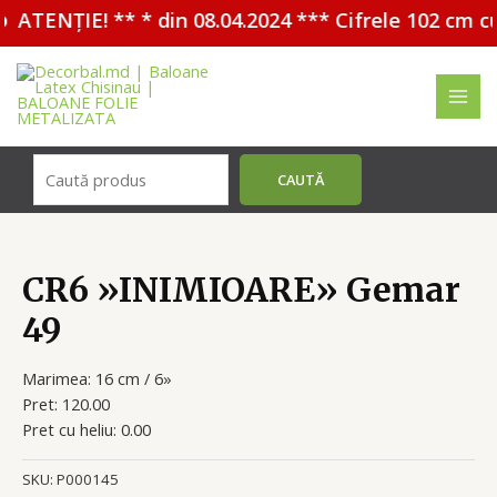
ATENȚIE! ** * din 08.04.2024 *** Cifrele 102 cm c
Перейти
к
содержимому
MAI
MEN
Поиск
CAUTĂ
CR6 »INIMIOARE» Gemar
49
Marimea: 16 cm / 6»
Pret: 120.00
Pret cu heliu: 0.00
SKU:
P000145