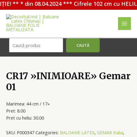
E! ** * din 08.04.2024 *** Cifrele 102 cm cu HELIU
Перейти
к
содержимому
MAI
MEN
Поиск
CAUTĂ
CR17 »INIMIOARE» Gemar
01
Marimea: 44 cm / 17»
Pret: 8.00
Pret cu heliu: 30.00
SKU:
P000347
Categories:
BALOANE LATEX
,
GEMAR Italia
,