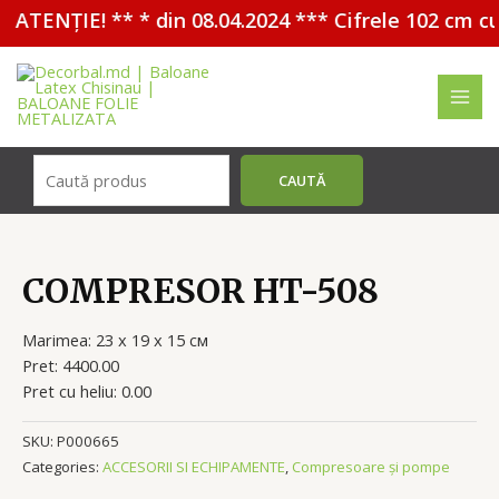
ATENȚIE! ** * din 08.04.2024 *** Cifrele 102 cm c
Перейти
к
содержимому
MAI
MEN
Поиск
CAUTĂ
COMPRESOR HT-508
Marimea: 23 х 19 х 15 см
Pret: 4400.00
Pret cu heliu: 0.00
SKU:
P000665
Categories:
ACCESORII SI ECHIPAMENTE
,
Compresoare și pompe