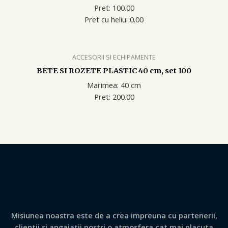
Pret: 100.00
Pret cu heliu: 0.00
ACCESORII SI ECHIPAMENTE
BETE SI ROZETE PLASTIC 40 cm, set 100
Marimea: 40 cm
Pret: 200.00
Misiunea noastra este de a crea impreuna cu partenerii,
clientii si angajatii nostri o atmosfera cat mai placuta