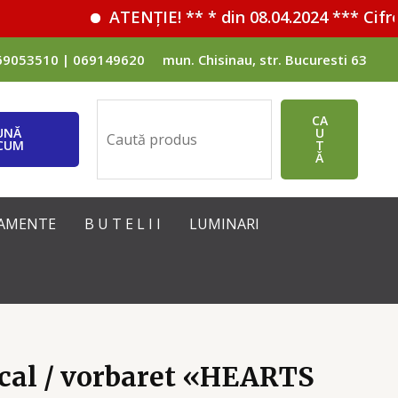
ATENȚIE! ** * din 08.04.2024 *** Cifrele 
69053510 | 069149620
mun. Chisinau, str. Bucuresti 63
Поиск
CA
UNĂ
U
CUM
T
Ă
IPAMENTE
B U T E L I I
LUMINARI
cal / vorbaret «HEARTS