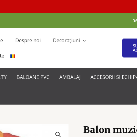
0
se
Despre noi
Decorațiuni
S
A
te
RTY
BALOANE PVC
AMBALAJ
ACCESORII SI ECH
Balon muzi