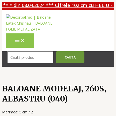
** * din 08.04.2024 *** Cifrele 102 cm cu HELIU - 3
Перейти
к
содержимому
MAIN
MENU
Поиск
CAUTĂ
BALOANE MODELAJ, 260S,
ALBASTRU (040)
Marimea: 5 cm / 2