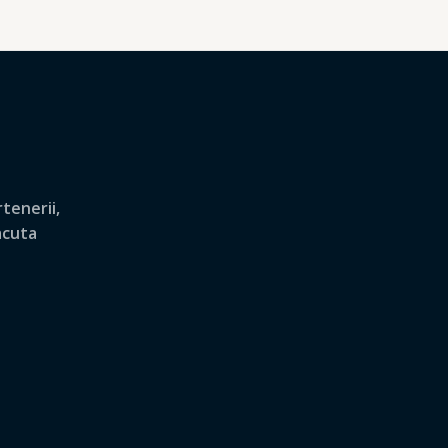
tenerii,
lacuta
.