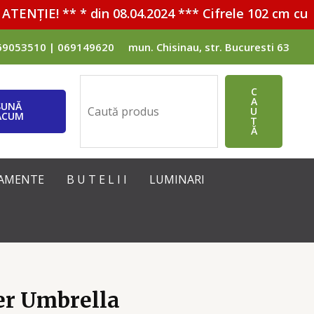
TENȚIE! ** * din 08.04.2024 *** Cifrele 102 cm cu 
69053510 | 069149620
mun. Chisinau, str. Bucuresti 63
Поиск
C
A
SUNĂ
U
ACUM
T
Ă
IPAMENTE
B U T E L I I
LUMINARI
r Umbrella