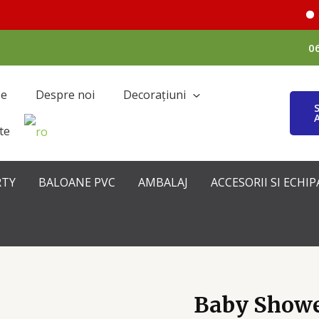
A
0
se
Despre noi
Decorațiuni
te
RTY
BALOANE PVC
AMBALAJ
ACCESORII SI ECH
Baby Showe