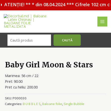
ATENȚIE! ** * din 08.04.2024 *** Cifrele 102 cm c
Перейти
к
содержимому
MAI
MEN
Поиск
CAUTĂ
Baby Girl Moon & Stars
Marimea: 56 cm / 22
Pret: 90.00
Pret cu heliu: 200.00
SKU:
P000030
Categories:
B U B B L E S
,
Baloane folie
,
Single Bubble