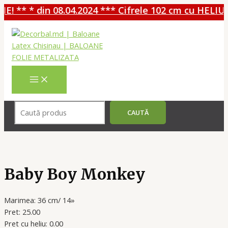
! ** * din 08.04.2024 *** Cifrele 102 cm cu HELIU -
Перейти
к
содержимому
MAIN
MENU
Поиск
CAUTĂ
Baby Boy Monkey
Marimea: 36 cm/ 14»
Pret: 25.00
Pret cu heliu: 0.00