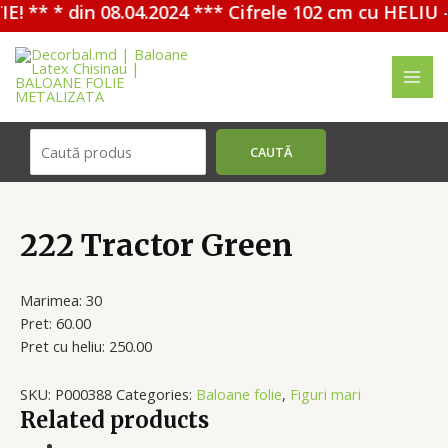
! ** * din 08.04.2024 *** Cifrele 102 cm cu HELIU -
Перейти
к
содержимому
MAI
ME
Поиск
CAUTĂ
222 Tractor Green
Marimea: 30
Pret: 60.00
Pret cu heliu: 250.00
SKU:
P000388
Categories:
Baloane folie
,
Figuri mari
Related products