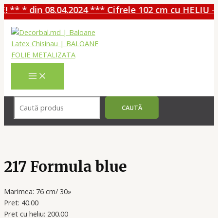
 ** * din 08.04.2024 *** Cifrele 102 cm cu HELIU - 
Перейти
к
содержимому
MAIN
MENU
Поиск
CAUTĂ
217 Formula blue
Marimea: 76 cm/ 30»
Pret: 40.00
Pret cu heliu: 200.00