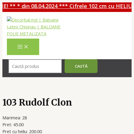
! ** * din 08.04.2024 *** Cifrele 102 cm cu HELIU -
Перейти
к
содержимому
MAIN
MENU
Поиск
CAUTĂ
103 Rudolf Clon
Marimea: 28
Pret: 45.00
Pret cu heliu: 200.00