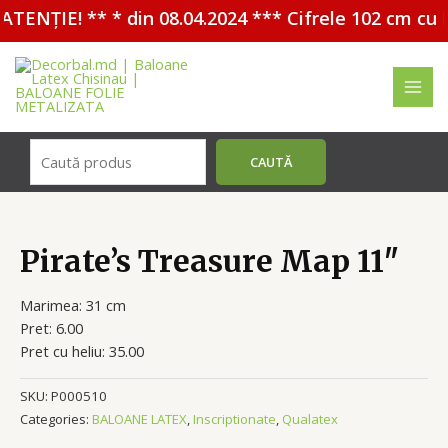
ATENȚIE! ** * din 08.04.2024 *** Cifrele 102 cm cu 
Перейти
к
содержимому
MAI
MEN
Поиск
CAUTĂ
Pirate’s Treasure Map 11″
Marimea: 31 cm
Pret: 6.00
Pret cu heliu: 35.00
SKU:
P000510
Categories:
BALOANE LATEX
,
Inscriptionate
,
Qualatex