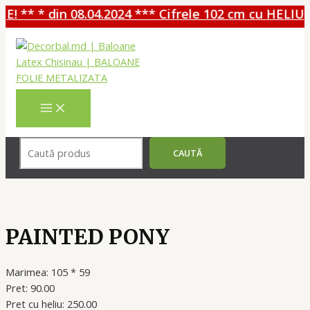
! ** * din 08.04.2024 *** Cifrele 102 cm cu HELIU -
Перейти
к
содержимому
MAIN
MENU
Поиск
CAUTĂ
PAINTED PONY
Marimea: 105 * 59
Pret: 90.00
Pret cu heliu: 250.00