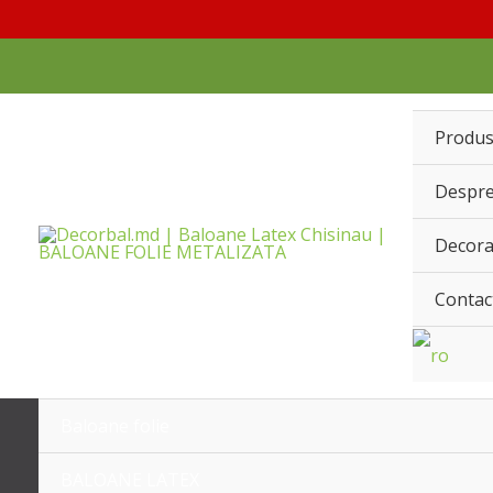
Перейти
к
содержимому
Produ
Despre
Decora
Contac
Baloane folie
BALOANE LATEX