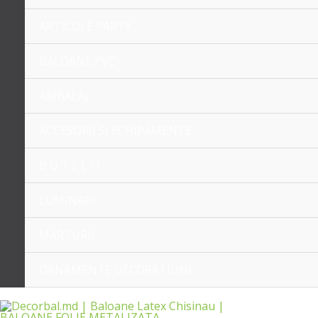
ARTICOLE PARTY
BALOANE PVC
AMBALAJ
ACCESORII SI ECHIPAMENTE
B U T E L I I
LUMINARI
MARTURII
ORNAMENTE DECORATIUNI