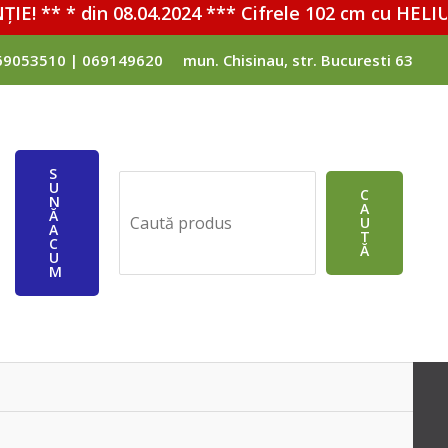
 ** * din 08.04.2024 *** Cifrele 102 cm cu HELIU - 
69053510 | 069149620
mun. Chisinau, str. Bucuresti 63
S
U
Поиск
C
N
A
Ă
ЛЮЧАТЕЛЬ
U
A
T
C
Ă
U
M