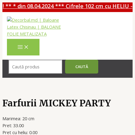
** * din 08.04.2024 *** Cifrele 102 cm cu HELIU - 
Перейти
к
содержимому
MAIN
MENU
Поиск
CAUTĂ
Farfurii MICKEY PARTY
Marimea: 20 cm
Pret: 33.00
Pret cu heliu: 0.00